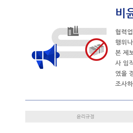
비
협력업
행위나
본 제
사 임
였을 
조사하
윤리규정